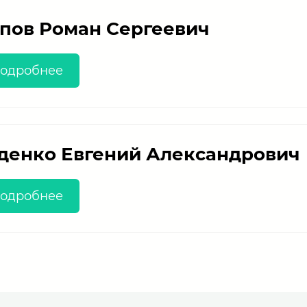
пов Роман Сергеевич
одробнее
денко Евгений Александрович
одробнее