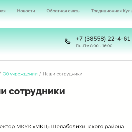
рая
Новости
Обратная связь
Традиционная Кул
+7 (38558) 22-4-61
Пн-Пт: 8:00 - 16:00
/
Об учреждении
/
Наши сотрудники
и сотрудники
ектор МКУК
«
МКЦ
»
Шелаболихинского района