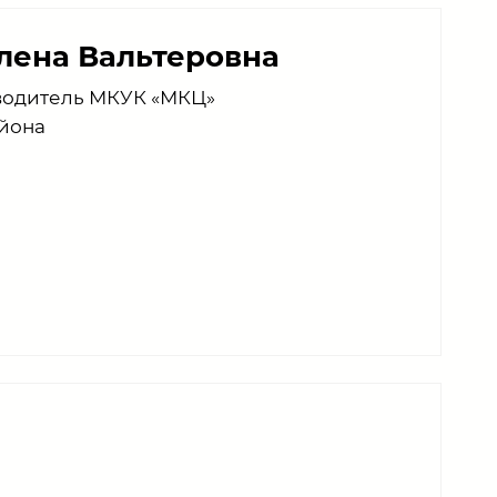
лена Вальтеровна
водитель МКУК
«
МКЦ
»
йона