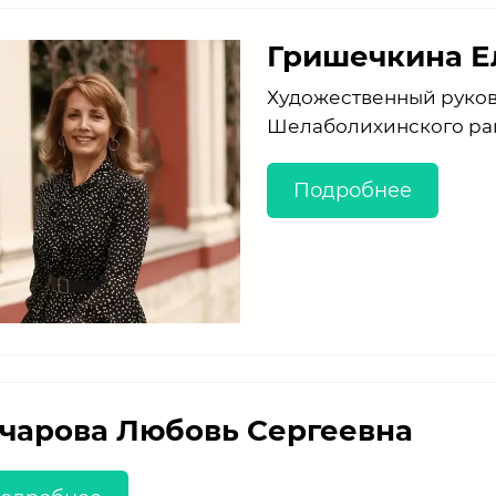
Гришечкина Е
Художественный руко
Шелаболихинского ра
Подробнее
чарова Любовь Сергеевна