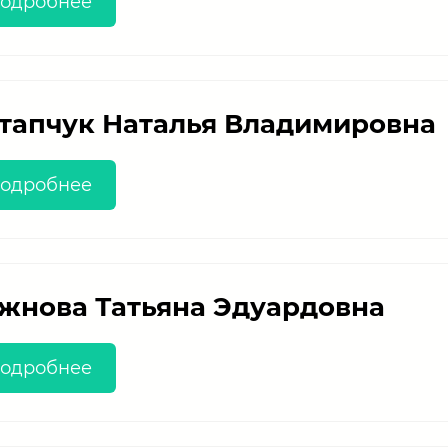
одробнее
тапчук Наталья Владимировна
одробнее
жнова Татьяна Эдуардовна
одробнее