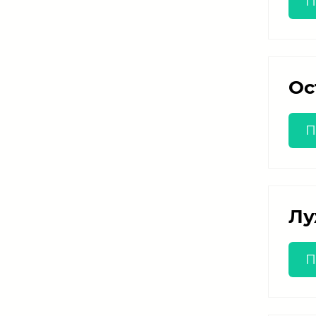
П
Ос
П
Лу
П