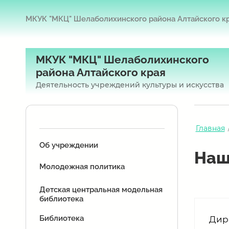
МКУК "МКЦ" Шелаболихинского района Алтайского к
МКУК "МКЦ" Шелаболихинского
района Алтайского края
Деятельность учреждений культуры и искусства
Главная
Об учреждении
Наш
Молодежная политика
Детская центральная модельная
библиотека
Библиотека
Дир