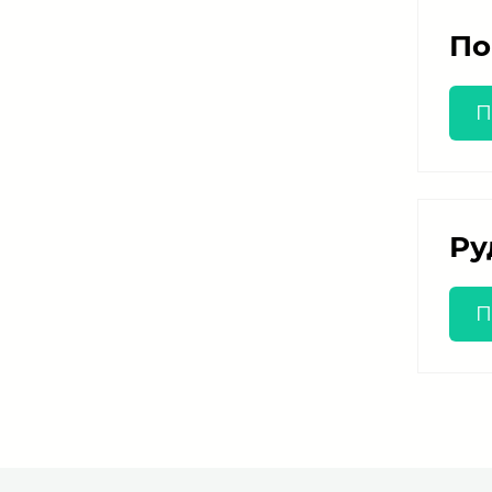
По
П
Ру
П