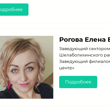
одробнее
Рогова Елена
Заведующий сектором
Шелаболихинского ра
Заведующий филиалом 
центр»
Подробнее