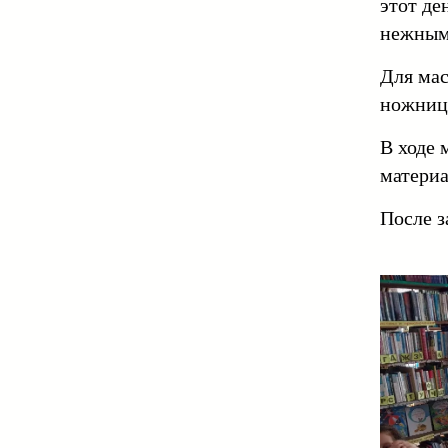
этот де
нежным 
Для мас
ножницы
В ходе 
материа
После з