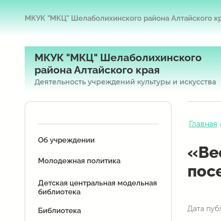
МКУК "МКЦ" Шелаболихинского района Алтайского к
МКУК "МКЦ" Шелаболихинского
района Алтайского края
Деятельность учреждений культуры и искусства
Главная
Об учреждении
«Ве
Молодежная политика
пос
Детская центральная модельная
библиотека
Дата пуб
Библиотека