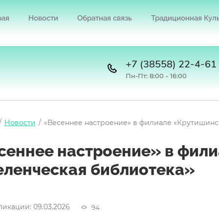
рая
Новости
Обратная связь
Традиционная Кул
+7 (38558) 22-4-61
Пн-Пт: 8:00 - 16:00
/
Новости
/
«Весеннее настроение» в филиале «Крутишинс
сеннее настроение» в фил
еленческая библиотека»
ликации: 09.03.2026
94