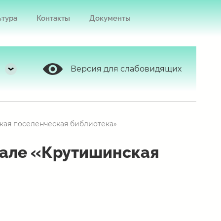
ьтура
Контакты
Документы
Версия для слабовидящих
кая поселенческая библиотека»
иале «Крутишинская