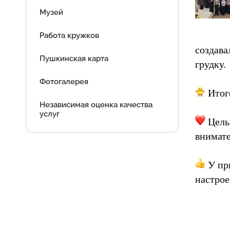
Музей
Работа кружков
создава
Пушкинская карта
грудку.
Фотогалерея
Итого
Независимая оценка качества
услуг
Цель 
внимате
У при
настрое