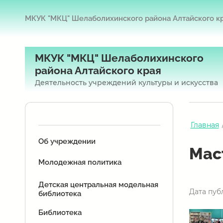
МКУК "МКЦ" Шелаболихинского района Алтайского к
МКУК "МКЦ" Шелаболихинского
района Алтайского края
Деятельность учреждений культуры и искусства
Главная
Об учреждении
Мас
Молодежная политика
Детская центральная модельная
Дата пуб
библиотека
Библиотека