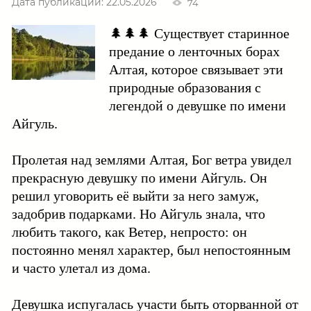
Дата публикации: 22.05.2026
74
🌲🌲🌲 Существует старинное
предание о ленточных борах
Алтая, которое связывает эти
природные образования с
легендой о девушке по имени
Айгуль.
Пролетая над землями Алтая, Бог ветра увидел
прекрасную девушку по имени Айгуль. Он
решил уговорить её выйти за него замуж,
задобрив подарками. Но Айгуль знала, что
любить такого, как Ветер, непросто: он
постоянно менял характер, был непостоянным
и часто улетал из дома.
Девушка испугалась участи быть оторванной от